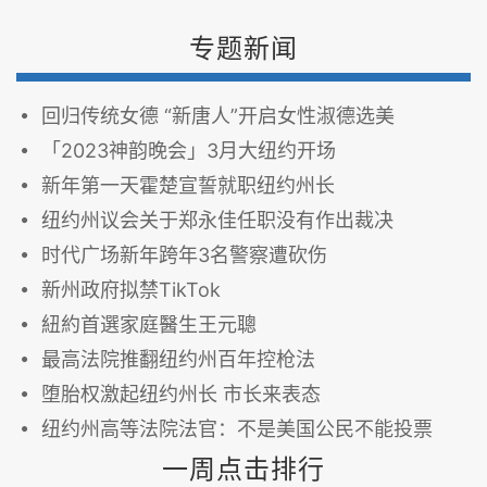
专题新闻
回归传统女德 “新唐人”开启女性淑德选美
「2023神韵晚会」3月大纽约开场
新年第一天霍楚宣誓就职纽约州长
纽约州议会关于郑永佳任职没有作出裁决
时代广场新年跨年3名警察遭砍伤
新州政府拟禁TikTok
紐約首選家庭醫生王元聰
最高法院推翻纽约州百年控枪法
堕胎权激起纽约州长 市长来表态
纽约州高等法院法官：不是美国公民不能投票
一周点击排行