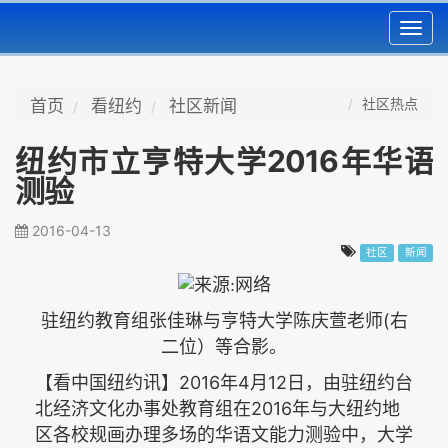
Toggl
navig
社区热点
首页
看纽约
社区新闻
纽约市立亨特大学2016年华语
测验
2016-04-13
社区
新闻
(
驻纽约教育组张佳琳与亨特大学陈庆萱老师
右
二位）等合影。
2016
4
12
【看中国纽约讯】
年
月
日，由驻纽约台
2016
北经济文化办事处教育组在
年与大纽约地
区各校规画办理多场的华语文能力测验中，大学