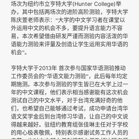
(Hunter College)
场次为纽约市立亨特大学
举
办，其中包括两场次的进阶高阶测验，亨特大学
陈庆萱老师表示：“大学的中文学习者在课堂以
外运用中文的机会不多，要提升语言能力不容
易，本次希望借由研发严谨而测验内容活泼的华
语能力测验来评量及创造让学生运用实用华语的
机会”。
2013
亨特大学于
年
首次参与国家华语测验推动
工作委员会的“华语文能力测验”，此后每年均定
期施测。本次参与测验的学生皆已在大学上过一
年的中文课程，他们表示相当感谢能有这次机会
测试自己的中文水平，对于台湾充满好奇的他
们，也希望自己能够通过考试，成功申请台湾华
语文奖学金后到台湾修习华语，让自己的中文说
得越来越好。驻纽约教育组张佳琳主任对于学校
的用心极表敬佩，特别表示感谢试务工作人员的