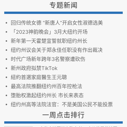
专题新闻
回归传统女德 “新唐人”开启女性淑德选美
「2023神韵晚会」3月大纽约开场
新年第一天霍楚宣誓就职纽约州长
纽约州议会关于郑永佳任职没有作出裁决
时代广场新年跨年3名警察遭砍伤
新州政府拟禁TikTok
紐約首選家庭醫生王元聰
最高法院推翻纽约州百年控枪法
堕胎权激起纽约州长 市长来表态
纽约州高等法院法官：不是美国公民不能投票
一周点击排行