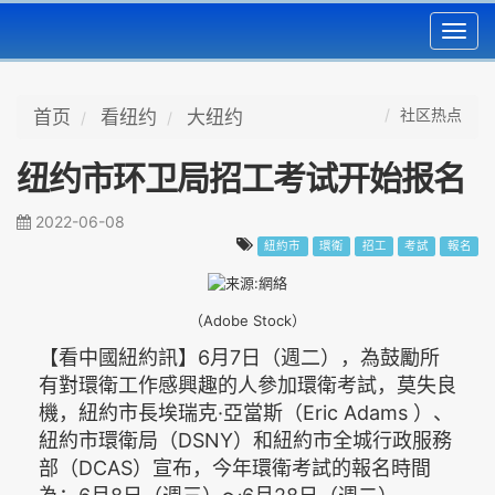
Toggl
navig
社区热点
首页
看纽约
大纽约
纽约市环卫局招工考试开始报名
2022-06-08
紐約市
環衛
招工
考試
報名
（Adobe Stock）
【看中國紐約訊】6月7日（週二），為鼓勵所
有對環衛工作感興趣的人參加環衛考試，莫失良
機，紐約市長埃瑞克·亞當斯（Eric Adams ）、
紐約市環衛局（DSNY）和紐約市全城行政服務
部（DCAS）宣布，今年環衛考試的報名時間