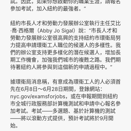
試。因此，如果你想啟動你的職業生涯，請報名
參加考試，加入紐約的最強者。”
紐約市長人才和勞動力發展辦公室執行主任艾比
·喬·西格爾（Abby Jo Sigal）說：“市長人才和
勞動力發展辦公室很高興的支持紐約市環衛局努
力提高申請環衛工人職位的候選人的多樣性。我
們的辦公室支持更多樣化的潛在候選人，增加長
期工作機會，加強我們城市的複甦之路。我們期
待著紐約人將參與到這個新的申請過程中。”
據環衛局消息稱，有意成為環衛工人的人必須首
先在6月8日～6月28日期間，登錄網站：
nyc.gov/examsforjobs，或在申報期間到紐約
市全城行政服務部計算機測試和申請中心報名參
加考試。考試——多選題、基於計算機的測試
——將以滾動方式提供，預計考試將於9月開
始。