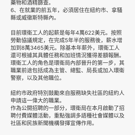
藥物和酒精篩查。
6、在就業的前五年，必須居住在紐約市、拿騷
縣或威徹斯特縣內。
目前環衛工人的起薪是每年4萬622美元。按照
勞動協議規定，在完成5年半的服務後，薪水增
加到8萬3465美元。除基本年薪外，環衛工人
還可根據其具體任務和加班情況獲得差額報酬。
環衛工人的角色是環衛局內部晉升的第一步，其
職業前途包括成為主管、總監、局長或加入環衛
警察，以及其他職位。
紐約市政府特別鼓勵來自服務缺失社區的紐約人
申請這一偉大的職業。
作為公開招聘的一部分，環衛局在本月啟動了招
聘付費媒體活動，重點強調多語種社會媒體以及
社區和民族新聞機構發揮宣傳作用。