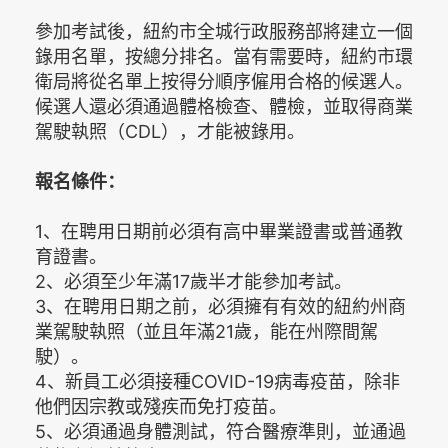
參加考試後，紐約市全城行政服務部將建立一個
錄用名單，按總分排名。當有需要時，紐約市環
衛局將從名單上按得分順序僱用合格的候選人。
候選人還必須通過體格檢查、體檢，並取得商業
駕駛執照（CDL），才能被錄用。
報名條件：
1、在聘用日期前必須有高中畢業證書或普通教
育證書。
2、必須至少年滿17歲半才能參加考試。
3、在聘用日期之前，必須擁有有效的紐約州商
業駕駛執照（並且年滿21歲，能在州際間駕
駛）。
4、新員工必須接種COVID-19病毒疫苗，除非
他們因宗教或殘疾而免打疫苗。
5、必須通過身體測試，符合醫療準則，並通過