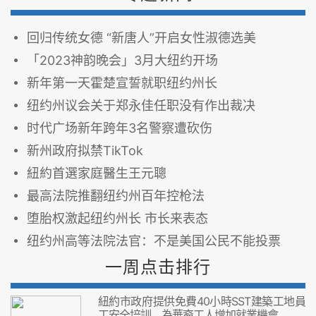
回归传统女德 “新唐人”开启女性淑德选美
「2023神韵晚会」3月大纽约开场
新年第一天霍楚宣誓就职纽约州长
纽约州议会关于郑永佳任职没有作出裁决
时代广场新年跨年3名警察遭砍伤
新州政府拟禁TikTok
紐約首選家庭醫生王元聰
最高法院推翻纽约州百年控枪法
堕胎权激起纽约州长 市长来表态
纽约州高等法院法官：不是美国公民不能投票
一周点击排行
紐約市政府提供免費40小時SST建築工地員
工安全培訓，為華裔工人增加就業機會